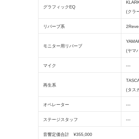
KLARK
グラフィックEQ
(クラ
リバーブ系
2Reve
YAMAH
モニター用リバーブ
(ヤマハ
マイク
‐‐‐
TASC
再生系
(タス
オペレーター
‐‐‐
ステージスタッフ
‐‐‐
音響定価合計 ¥355,000