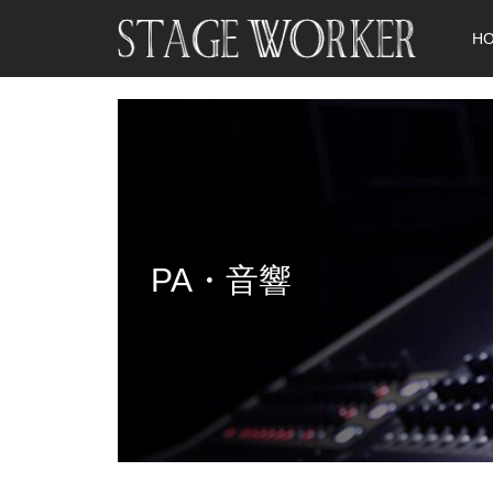
H
PA・音響